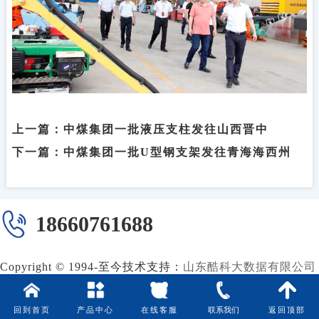
上一篇：
中煤集团一批液压支柱发往山西晋中
下一篇：
中煤集团一批U型钢支架发往青海海西州
18660761688
Copyright © 1994-至今
技术支持：
山东酷科大数据有限公司
© Copyright
鲁ICP备09014637号-11
© 2022
回到首页
产品中心
在线客服
联系我们
返回顶部