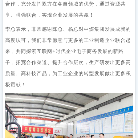
合作，充分发挥双方在各自领域的优势，通过资源共
享、强强联合，实现企业发展的共赢！
李总表示，非常感谢陈总、杨总对中煤集团发展成就的
高度认可，我们非常愿意与更多的工业制造企业联合起
来，共同探索互联网+时代企业电子商务发展的新路
子，拓宽合作渠道、提升合作层次，生产研发出更多高
质量、高科技产品，为工业企业的转型发展做出更多积
极贡献！