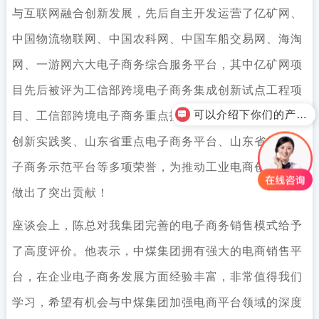
与互联网融合创新发展，先后自主开发运营了亿矿网、
中国物流物联网、中国农科网、中国车船交易网、海淘
网、一游网六大电子商务综合服务平台，其中亿矿网项
目先后被评为工信部跨境电子商务集成创新试点工程项
可以介绍下你们的产品么？
目、工信部跨境电子商务重点扶持项目、中国两化融合
创新实践奖、山东省重点电子商务平台、山东省行业电
子商务示范平台等多项荣誉，为推动工业电商创新发展
做出了突出贡献！
座谈会上，陈总对我集团完善的电子商务销售模式给予
了高度评价。他表示，中煤集团拥有强大的电商销售平
台，在企业电子商务发展方面经验丰富，非常值得我们
学习，希望有机会与中煤集团加强电商平台领域的深度