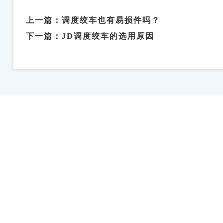
上一篇：
调度绞车也有易损件吗？
下一篇：
JD调度绞车的选用原因