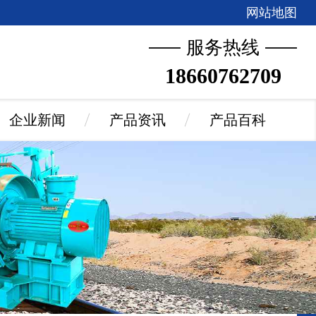
网站地图
服务热线
18660762709
企业新闻
产品资讯
产品百科