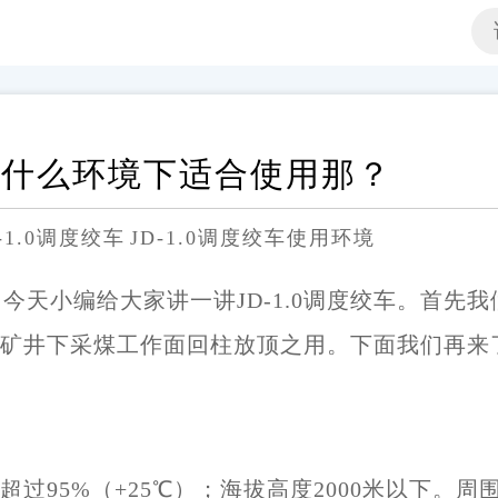
车在什么环境下适合使用那？
D-1.0调度绞车
JD-1.0调度绞车使用环境
，今天小编给大家讲一讲
JD-1.0调度绞车
。首先我
供煤矿井下采煤工作面回柱放顶之用。下面我们再来
超过95%（+25℃）；海拔高度2000米以下。周