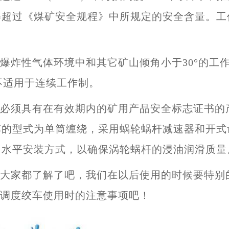
得超过《煤矿安全规程》中所规定的安全含量。工
尘或爆炸性气体环境中和其它矿山倾角小于30°的工
不适用于连续工作制。
能，必须具有在有效期内的矿用产品安全标志证书的
车的型式为单筒缠绕，采用蜗轮蜗杆减速器和开式
用水平安装方式，以确保涡轮蜗杆的浸油润滑质量
境，大家都了解了吧，我们在以后使用的时候要特别
.0调度绞车
使用时的注意事项吧！