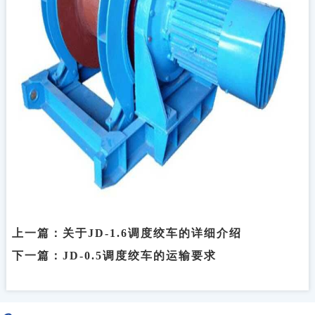
上一篇：
关于JD-1.6调度绞车的详细介绍
下一篇：
JD-0.5调度绞车的运输要求