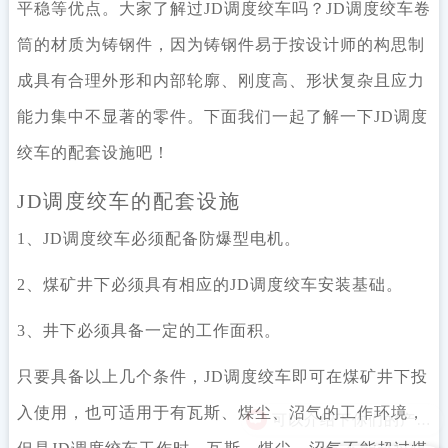
平稳等优点。大家了解过
JD调度绞车
吗？
JD调度绞车
卷
筒的材质为铸钢件，因为铸钢件易于按设计师的构思制
成具有合理外形和内部轮廓、刚度高、形状复杂且应力
能力集中不显著的零件。下面我们一起了解一下
JD调度
绞车
的配套设施吧！
JD调度绞车的配套设施
1、
JD调度绞车
必须配备防爆型电机。
2、煤矿井下必须具有相应的JD调度绞车安装基础。
3、井下必须具备一定的工作面积。
只要具备以上几个条件，
JD调度绞车
即可在煤矿井下投
入使用，也可适用于有瓦斯、煤尘、沼气的工作环境，
可以介绍下你们的产品么？