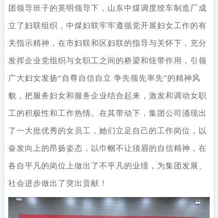
团领导班子的英明领导下，山东中煤调度绞车制造厂成
立了妇联组织，中煤妇联牢牢遵循党开展妇女工作的有
关指示精神，在市妇联和区妇联的指导与关怀下，充分
发挥企业党组织与女职工之间的桥梁和纽带作用，引领
广大妇女发扬“自尊自信自立 争先领先率先”的精神风
貌，把服务妇女和服务企业结合起来，激发和调动女职
工的积极性和工作热情。在其带动下，集团公司涌现出
了一大批优秀的女员工，她们立足自己的工作岗位，以
奋发向上的昂扬姿态，以巾帼不让须眉的自信精神，在
各自平凡的岗位上做出了不平凡的业绩，为集团发展、
社会进步做出了突出贡献！