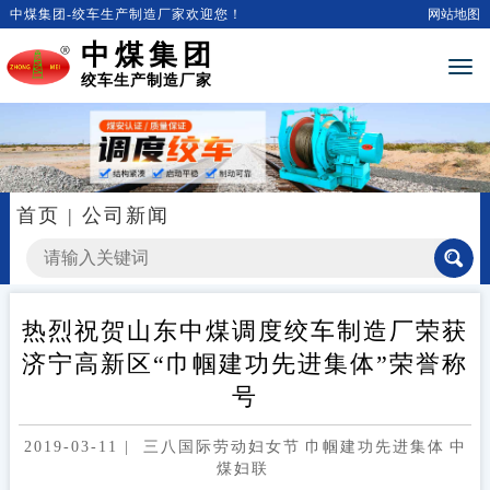
中煤集团-绞车生产制造厂家欢迎您！
网站地图
中煤集团
绞车生产制造厂家
首页
|
公司新闻
热烈祝贺山东中煤调度绞车制造厂荣获
济宁高新区“巾帼建功先进集体”荣誉称
号
2019-03-11
|
三八国际劳动妇女节
巾帼建功先进集体
中
煤妇联