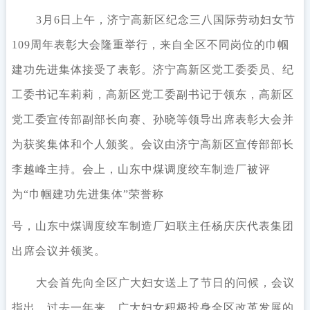
3月6日上午，济宁高新区纪念三八国际劳动妇女节
109周年表彰大会隆重举行，来自全区不同岗位的巾帼
建功先进集体接受了表彰。济宁高新区党工委委员、纪
工委书记车莉莉，高新区党工委副书记于领东，高新区
党工委宣传部副部长向赛、孙晓等领导出席表彰大会并
为获奖集体和个人颁奖。会议由济宁高新区宣传部部长
李越峰主持。会上，山东中煤调度绞车制造厂被评
为“巾帼建功先进集体”荣誉称
号，山东中煤调度绞车制造厂妇联主任杨庆庆代表集团
出席会议并领奖。
大会首先向全区广大妇女送上了节日的问候，会议
指出，过去一年来，广大妇女积极投身全区改革发展的