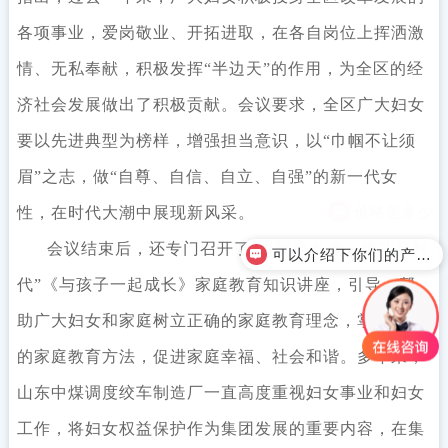
各项事业，爱岗敬业、开拓进取，在各自岗位上挥洒激
情、无私奉献，积极发挥“半边天”的作用，为全区的经
济社会发展做出了积极贡献。会议要求，全区广大妇女
要以先进典型为榜样，增强担当意识，以“巾帼不让须
眉”之志，做“自尊、自信、自立、自强”的新一代女
性，在时代大潮中展现新风采。
会议结束后，还专门召开了“巾帼心向党，建功新时
可以介绍下你们的产品么？
代”《与孩子一起成长》家庭教育知识讲座，引导、帮
助广大妇女和家庭树立正确的家庭教育理念，掌握科学
的家庭教育方法，促进家庭幸福、社会和谐。多年来，
山东中煤调度绞车制造厂一直高度重视妇女事业和妇女
工作，将妇女权益保护作为集团发展的重要内容，在集