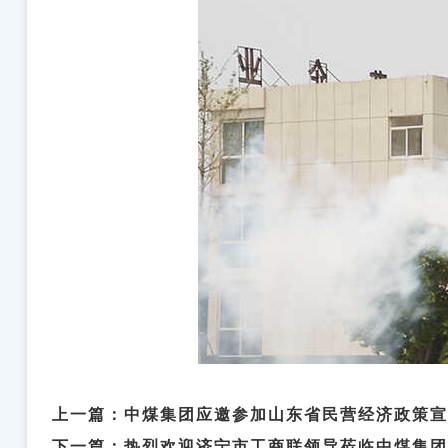
上一篇：
中煤集团应邀参加山东省民营经济政策宣
下一篇：
热烈欢迎济宁市工商联领导莅临中煤集团