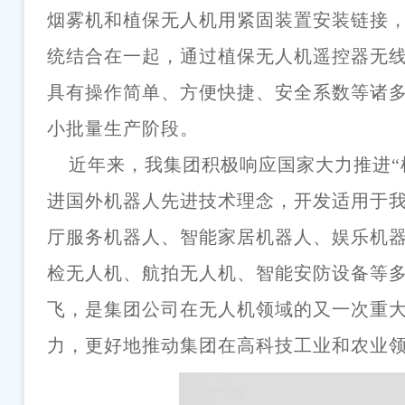
烟雾机和植保无人机用紧固装置安装链接
统结合在一起，通过植保无人机遥控器无
具有操作简单、方便快捷、安全系数等诸
小批量生产阶段。
近年来，我集团积极响应国家大力推进“
进国外机器人先进技术理念，开发适用于
厅服务机器人、智能家居机器人、娱乐机
检无人机、航拍无人机、智能安防设备等
飞，是集团公司在无人机领域的又一次重
力，更好地推动集团在高科技工业和农业