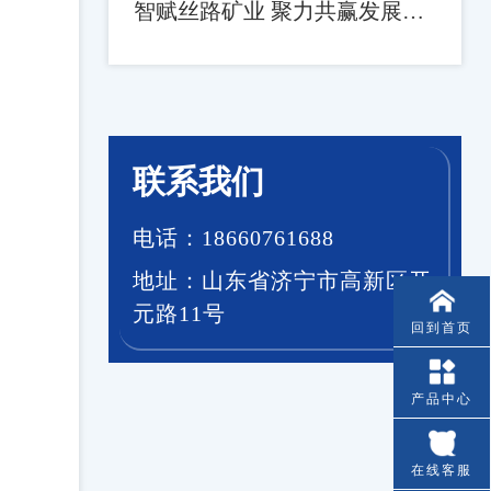
智赋丝路矿业 聚力共赢发展｜
山东集团惊艳亮相第16届新疆
国际矿博会
联系我们
电话：18660761688
地址：山东省济宁市高新区开
元路11号
回到首页
产品中心
在线客服