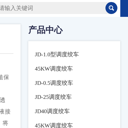
产品中心
JD-1.0型调度绞车
45KW调度绞车
植保
JD-0.5调度绞车
JD-25调度绞车
透
JD40调度绞车
液接
，将
45KW调度绞车