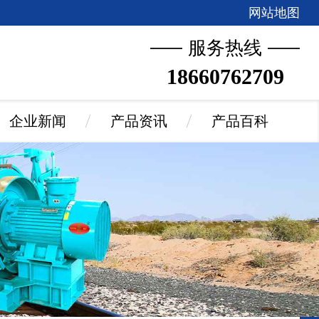
网站地图
服务热线
18660762709
企业新闻
产品资讯
产品百科