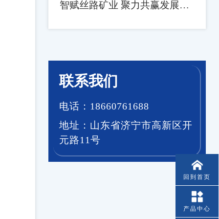
智赋丝路矿业 聚力共赢发展｜
山东集团惊艳亮相第16届新疆
国际矿博会
联系我们
电话：18660761688
地址：山东省济宁市高新区开
元路11号
回到首页
产品中心