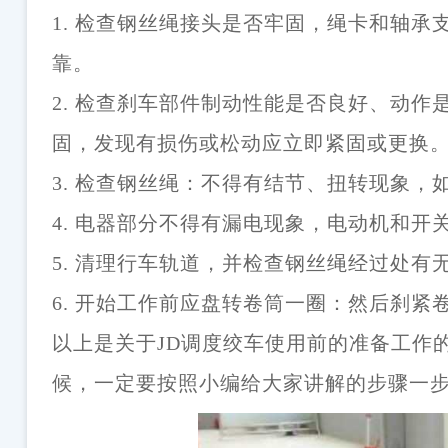
1. 检查钢丝绳接头是否牢固，绳卡和轴
靠。
2. 检查刹车部件制动性能是否良好、动
固，发现有损伤或松动应立即紧固或更换
3. 检查钢丝绳：不得有结节、扭转现象，
4. 电器部分不得有漏电现象，电动机和开
5. 清理行车轨道，并检查钢丝绳经过处
6. 开始工作前应盘转卷筒一圈：然后刹
以上是关于JD调度绞车使用前的准备工作
候，一定要按照小编给大家讲解的步骤一